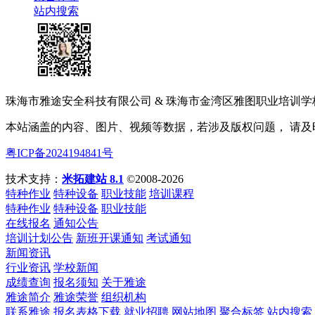
站内搜索
珠海市雅途安全科技有限公司 & 珠海市金湾区雅图职业培训学校 版权
本站涵盖的内容、图片、视频等数据，若涉及版权问题， 请
粤ICP备2024194841号
技术支持：
米拓建站 8.1
©2008-2026
特种作业
特种设备
职业技能
培训课程
特种作业
特种设备
职业技能
在线报名
通知公告
培训计划公告
新班开课通知
考试通知
新闻资讯
行业资讯
学校新闻
成绩查询
报名须知
关于雅途
雅途简介
雅途荣誉
组织机构
联系雅途
报名表格下载
就业招聘
网站地图
聚合标签
站内搜索