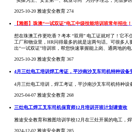
“实操为王、安全第一、就业导向” 为办学理念，凭借多
2025-10-20
雅途安全教育
274
【雅图】珠澳“一试双证”电工中级技能培训班常年招生！
想在珠澳工作更吃香？考本 “双用” 电工证就对了！它
工厂和物业里，HR问得最多的就是这两句话。可很多人
出“一试双证”培训班，帮您快速掌握能上岗、通两地的
2025-10-20
雅途安全教育
367
4月三灶电工培训焊工考证，平沙南沙叉车司机特种设备
4月三灶电工培训，焊工考证，平沙南沙叉车司机特种设备安全管
2025-04-07
雅途安全教育
268
三灶电工焊工叉车司机保育师12月培训开班计划请查收
雅途安全教育和雅图培训学校12月在三灶开展的电工，
2024-12-02
雅途安全教育
285