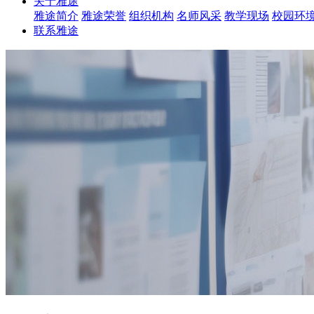
关于雅途
雅途简介
雅途荣誉
组织机构
名师风采
教学现场
校园环
联系雅途