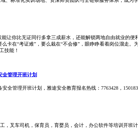
区域、标准化实训场地、资深师资团队与全链条服务体系，成为学
不仅能让你比无证同行多拿三成薪水，还能解锁两地自由就业的便利
要么卡在“考证难”，要么栽在“不会修”，眼睁睁看着岗位溜走
电工技能！
安全管理开班计划
理开班计划，雅途安全教育报名热线：7763428，15018338
焊工，叉车司机，保育员，育婴员，会计，办公软件等培训开班