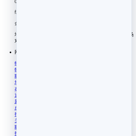
0756-7763428
综合办公电话：15018338601
企业合作热线：15916209195
地址：珠海市金湾区三灶镇鱼月村黄竹楼2楼（伟民广场
对面）
网站导航
特种作业
特种设备
职业技能
培训课程
在线报名
通知公告
新闻资讯
成绩查询
报名须知
关于雅途
联系雅途
报名表格下载