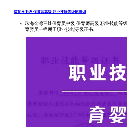
保育员中级-保育师高级-职业技能等级证培训
珠海金湾三灶保育员中级-保育师高级-职业技能
育婴员一样属于职业技能等级证书。