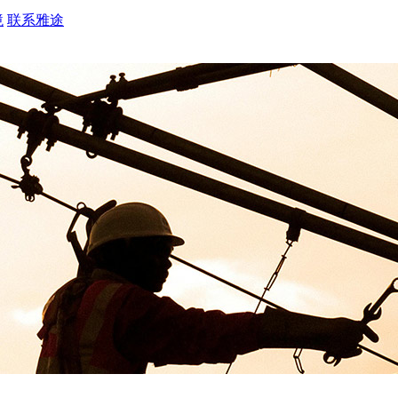
境
联系雅途