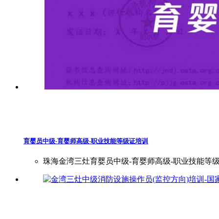
育婴员中级-育婴师高级-职业技能等级证培训
珠海金湾三灶育婴员中级-育婴师高级-职业技能等级证培