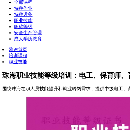
全部课程
特种作业
特种设备
职业技能
职称等级
安全生产管理
成人学历教育
雅途首页
培训课程
职业技能
珠海职业技能等级培训：电工、保育师、
围绕珠海在职人员技能提升和就业转岗需求，提供中级电工、