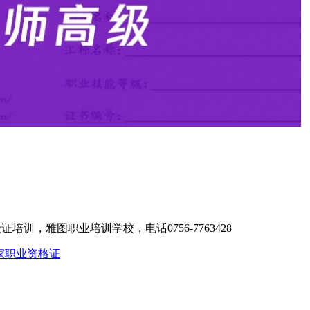
训，雅图职业培训学校，电话0756-7763428