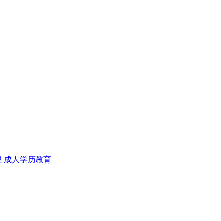
理
成人学历教育