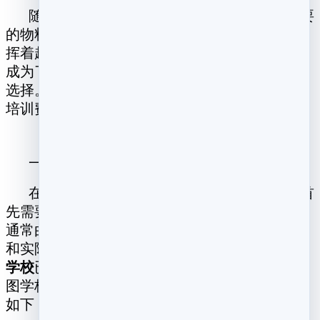
随着物流行业的快速发展，叉车作为一种重要
的物料搬运设备，在仓储、制造、建筑等领域发
挥着越来越关键的作用。因此，持有叉车驾驶证
成为了众多求职者和在职者提升自身技能的优先
选择。本文将详细介绍金湾三灶地区的叉车司机
培训费用及考试拿证的相关情况。
一、培训费用
在金湾三灶想要成为一名合格的叉车司机，首
先需要参加专业的叉车驾驶培训课程。这类课程
通常由具有资质的培训机构提供，涵盖理论知识
和实际操作技能两大方面。
珠海市雅图职业培训
学校
已在珠海从事叉车司机培训达24年之久，雅
图学校现就金湾三灶叉车司机培训费用大致介绍
如下：