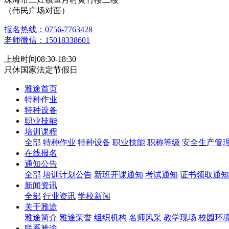
（伟民广场对面）
报名热线：0756-7763428
老师微信：15018338601
上班时间08:30-18:30
只休国家法定节假日
雅途首页
特种作业
特种设备
职业技能
培训课程
全部
特种作业
特种设备
职业技能
职称等级
安全生产管
在线报名
通知公告
全部
培训计划公告
新班开课通知
考试通知
证书领取通知
新闻资讯
全部
行业资讯
学校新闻
关于雅途
雅途简介
雅途荣誉
组织机构
名师风采
教学现场
校园环
联系雅途