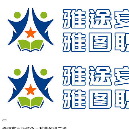
珠海市三灶镇鱼月村黄竹楼二楼