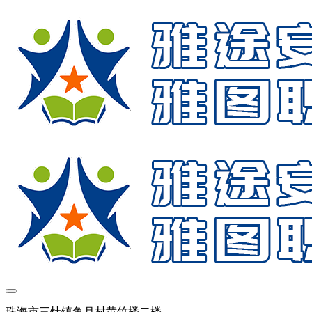
珠海市三灶镇鱼月村黄竹楼二楼