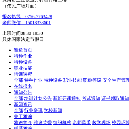
（伟民广场对面）
报名热线：0756-7763428
老师微信：15018338601
上班时间08:30-18:30
只休国家法定节假日
雅途首页
特种作业
特种设备
职业技能
培训课程
全部
特种作业
特种设备
职业技能
职称等级
安全生产管
在线报名
通知公告
全部
培训计划公告
新班开课通知
考试通知
证书领取通知
新闻资讯
全部
行业资讯
学校新闻
关于雅途
雅途简介
雅途荣誉
组织机构
名师风采
教学现场
校园环
联系雅途