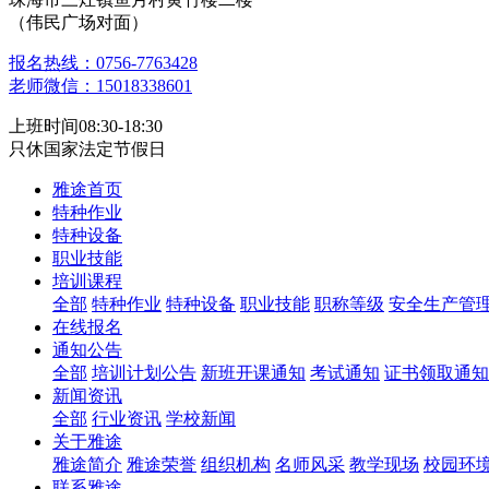
（伟民广场对面）
报名热线：0756-7763428
老师微信：15018338601
上班时间08:30-18:30
只休国家法定节假日
雅途首页
特种作业
特种设备
职业技能
培训课程
全部
特种作业
特种设备
职业技能
职称等级
安全生产管
在线报名
通知公告
全部
培训计划公告
新班开课通知
考试通知
证书领取通知
新闻资讯
全部
行业资讯
学校新闻
关于雅途
雅途简介
雅途荣誉
组织机构
名师风采
教学现场
校园环
联系雅途