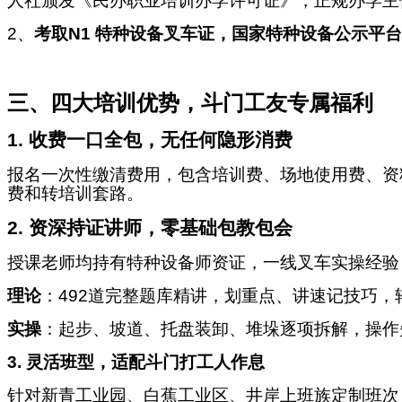
人社颁发《民办职业培训办学许可证》，正规办学主体
2
、
考取N1 特种设备叉车证，国家特种设备公示平
三、四大培训优势，斗门工友专属福利
1.
收费一口全包，无任何隐形消费
报名一次性缴清费用，包含培训费、场地使用费、资
费和转培训套路。
2.
资深持证讲师，零基础包教包会
授课老师均持有特种设备师资证，一线叉车实操经验
理论
：492道完整题库精讲，划重点、讲速记技巧，轻
实操
：起步、坡道、托盘装卸、堆垛逐项拆解，操作
3.
灵活班型，适配斗门打工人作息
针对新青工业园、白蕉工业区、井岸上班族定制班次