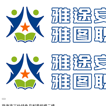
珠海市三灶镇鱼月村黄竹楼二楼