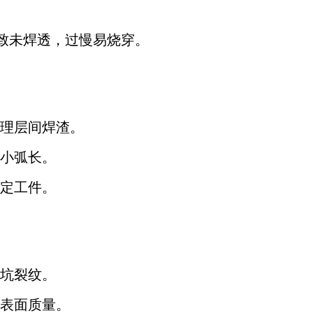
导致未焊透，过慢易烧穿。
理层间焊渣。
小弧长。
定工件。
坑裂纹。
表面质量。