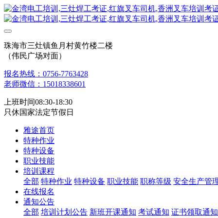
珠海市三灶镇鱼月村黄竹楼二楼
（伟民广场对面）
报名热线：0756-7763428
老师微信：15018338601
上班时间08:30-18:30
只休国家法定节假日
雅途首页
特种作业
特种设备
职业技能
培训课程
全部
特种作业
特种设备
职业技能
职称等级
安全生产管
在线报名
通知公告
全部
培训计划公告
新班开课通知
考试通知
证书领取通知