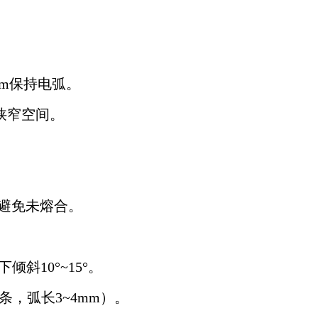
m保持电弧。
狭窄空间。
避免未熔合。
斜10°~15°。
条，弧长3~4mm）。