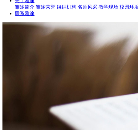
关于雅途
雅途简介
雅途荣誉
组织机构
名师风采
教学现场
校园环
联系雅途